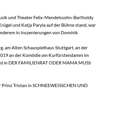
Musik und Theater Felix-Mendelssohn-Bartholdy
Krügel und Katja Paryla auf der Bühne stand, war
r anderem in Inszenie­rungen von Dominik
g, am Alten Schauspielhaus Stutt­gart, an der
 2019 an der Komödie am Kurfürstendamm im
EDEM und in DER FAMILIENRAT ODER MAMA MUSS
tarker Prinz Tristan in SCHNEEWEISSCHEN UND