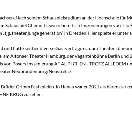
wachsen. Nach seinem Schauspielstudium an der Hochschule für 
m Schauspiel Chemnitz, wo er bereits in Inszenierun­gen von Tilo 
 „tjg. theater junge generation“ in Dresden. Hier spielte er unte
end und hatte seither diverse Gastverträge u. a. am Theater Lünebur
, am Altonaer Theater Hamburg, der Vagantenbühne Berlin und
 in Boris von Posers Inszenierung AF AL PI CHEN - TROTZ ALL
heater Neubrandenburg/Neustrelitz.
ei den Brüder Grimm Festspielen. In Hanau war er 2021 als bärens
HNE KRUG zu sehen.