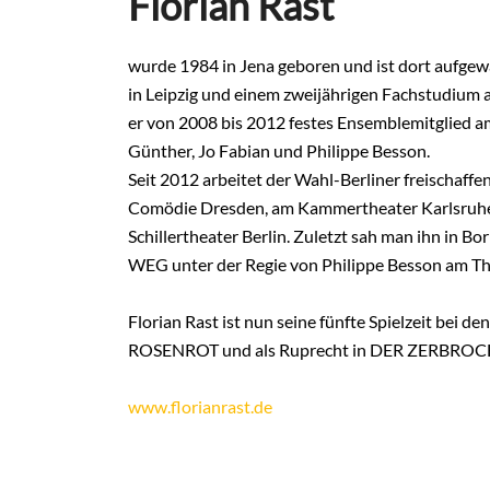
Florian Rast
wurde 1984 in Jena geboren und ist dort aufge
in Leipzig und einem zweijährigen Fachstudium a
er von 2008 bis 2012 festes Ensemble­mitglied am
Günther, Jo Fabian und Phil­ippe Besson.
Seit 2012 arbeitet der Wahl-Berliner freischaf­f
Comödie Dresden, am Kammertheater Karlsruhe
Schillertheater Berlin. Zuletzt sah man ihn
WEG unter der Regie von Philippe Besson am T
Florian Rast ist nun seine fünfte Spiel­zeit b
ROSENROT und als Ruprecht in DER ZERBROC
www.florianrast.de