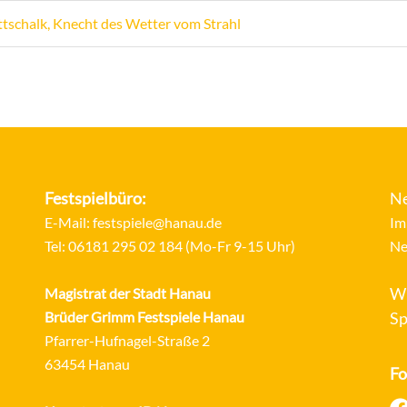
alk, Knecht des Wetter vom Strahl
Festspielbüro:
Ne
E-Mail:
festspiele@hanau.de
Im
Tel:
06181 295 02 184
(Mo-Fr 9-15 Uhr)
Ne
Wi
Magistrat der Stadt Hanau
Brüder Grimm Festspiele Hanau
Sp
Pfarrer-Hufnagel-Straße 2
63454 Hanau
Fo