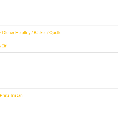
er Helpling / Bäcker / Quelle
Elf
nz Tristan